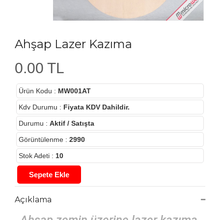
Ahşap Lazer Kazıma
0.00 TL
Ürün Kodu
:
MW001AT
Kdv Durumu
:
Fiyata KDV Dahildir.
Durumu
:
Aktif / Satışta
Görüntülenme
:
2990
Stok Adeti
:
10
Sepete Ekle
Açıklama
Ahşap zemin üzerine lazer kazıma