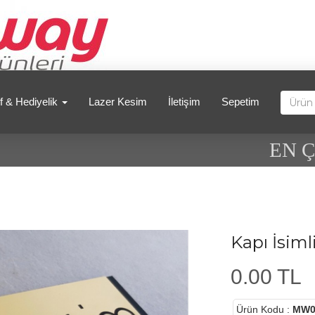
f & Hediyelik
Lazer Kesim
İletişim
Sepetim
EN ÇO
Kapı İsiml
0.00 TL
Ürün Kodu
:
MW0