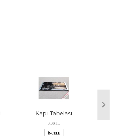
i
Kapı Tabelası
0.00TL
İNCELE