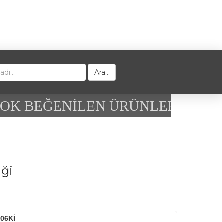
Ara...
K BEĞENİLEN ÜRÜNLER
iği
06Kİ