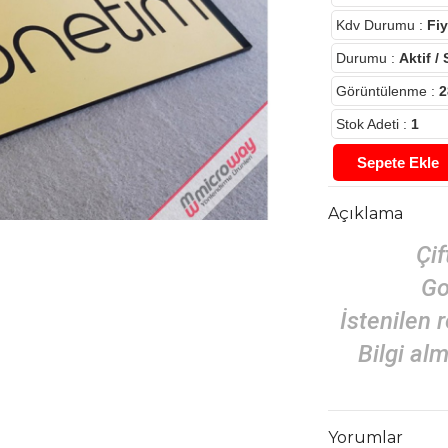
Kdv Durumu
:
Fiy
Durumu
:
Aktif / 
Görüntülenme
:
2
Stok Adeti
:
1
Sepete Ekle
Açıklama
Çif
Go
İstenilen 
Bilgi al
Yorumlar