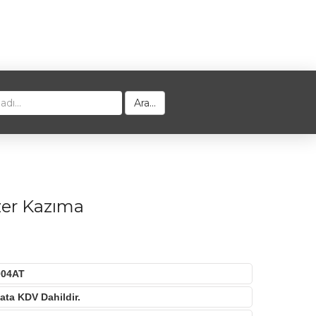
Ara...
er Kazıma
04AT
ata KDV Dahildir.