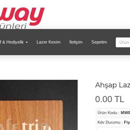
f & Hediyelik
Lazer Kesim
İletişim
Sepetim
Ahşap Laz
0.00 TL
Ürün Kodu
:
MW0
Kdv Durumu
:
Fiy